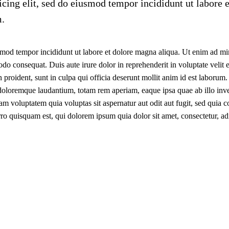
cing elit, sed do eiusmod tempor incididunt ut labore e
m.
iusmod tempor incididunt ut labore et dolore magna aliqua. Ut enim ad m
do consequat. Duis aute irure dolor in reprehenderit in voluptate velit 
n proident, sunt in culpa qui officia deserunt mollit anim id est laborum.
 doloremque laudantium, totam rem aperiam, eaque ipsa quae ab illo inven
am voluptatem quia voluptas sit aspernatur aut odit aut fugit, sed quia 
o quisquam est, qui dolorem ipsum quia dolor sit amet, consectetur, adip