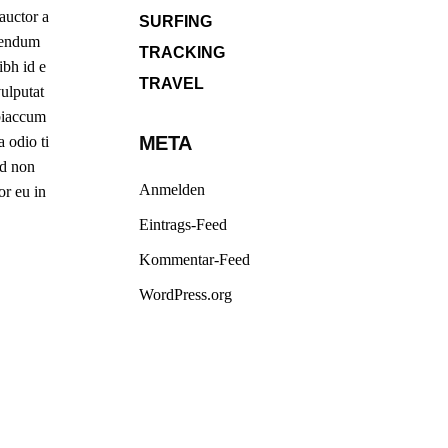
auctor a
SURFING
ibendum
TRACKING
ibh id e
TRAVEL
vulputat
biaccum
META
 odio ti
ed non
Anmelden
or eu in
Eintrags-Feed
Kommentar-Feed
WordPress.org