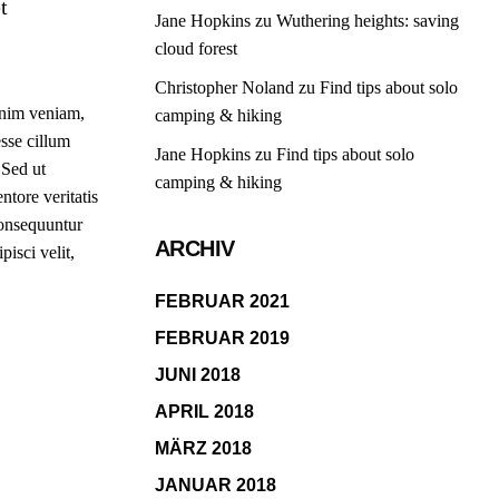
t
Jane Hopkins
zu
Wuthering heights: saving
cloud forest
Christopher Noland
zu
Find tips about solo
inim veniam,
camping & hiking
esse cillum
Jane Hopkins
zu
Find tips about solo
 Sed ut
camping & hiking
tore veritatis
consequuntur
ARCHIV
isci velit,
FEBRUAR 2021
FEBRUAR 2019
JUNI 2018
APRIL 2018
MÄRZ 2018
JANUAR 2018