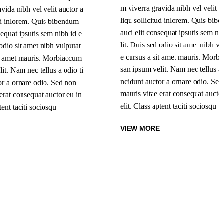
m viverra gravida nibh vel velit 
vida nibh vel velit auctor a
liqu sollicitud inlorem. Quis b
tud inlorem. Quis bibendum
auci elit consequat ipsutis sem n
sequat ipsutis sem nibh id e
lit. Duis sed odio sit amet nibh 
 odio sit amet nibh vulputat
e cursus a sit amet mauris. Mor
it amet mauris. Morbiaccum
san ipsum velit. Nam nec tellus a
it. Nam nec tellus a odio ti
ncidunt auctor a ornare odio. S
or a ornare odio. Sed non
mauris vitae erat consequat auct
erat consequat auctor eu in
elit. Class aptent taciti sociosqu
tent taciti sociosqu
VIEW MORE