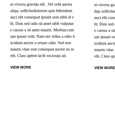
m viverra gravida elit . Vel velit auctor
m viverra gra
aliqu, sollicitudinlorem quis bibendum
liqu sollici
auci elit consequat ipsutis sem nibh id e
auci elit con
lit. Duis sed odio sit amet nibh vulputat
lit. Duis sed
e cursus a sit amet mauris. Morbiaccum
e cursus a s
san ipsum velit. Nam nec tellus a odio ti
san ipsum vel
ncidunt auctor a ornare odio. Sed non
ncidunt auct
mauris vitae erat consequat auctor eu in
mauris vitae 
elit. Class aptent taciti sociosqu ad.
elit. Class ap
VIEW MORE
VIEW MORE