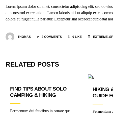
Lorem ipsum dolor sit amet, consectetur adipisicing elit, sed do e
quis nostrud exercitation ullamco laboris nisi ut aliquip ex ea commo
dolore eu fugiat nulla pariatur. Excepteur sint occaecat cupidatat non
THOMAS
2 COMMENTS
0
LIKE
EXTREME
,
S
RELATED POSTS
FIND TIPS ABOUT SOLO
HIKING 
CAMPING & HIKING
GUIDE F
Fermentum dui faucibus in ornare qua
Fermentum du