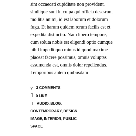
sint occaecati cupiditate non provident,
similique sunt in culpa qui officia dese-runt
mollitia animi, id est laborum et dolorum
fuga. Et harum quidem rerum facilis est et
expedita distinctio. Nam libero tempore,
cum soluta nobis est eligendi optio cumque
nihil impedit quo minus id quod maxime
placeat facere possimus, omnis voluptas
assumenda est, omnis dolor repellendus.
Temporibus autem quibusdam
3 COMMENTS
0
LIKE
AUDIO
,
BLOG
,
CONTEMPORARY
,
DESIGN
,
IMAGE
,
INTERIOR
,
PUBLIC
SPACE